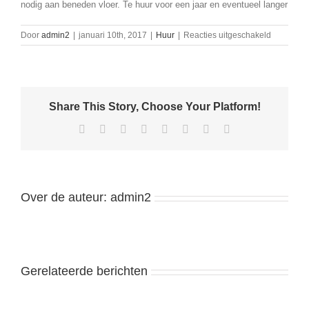
nodig aan beneden vloer. Te huur voor een jaar en eventueel langer
voor
Door
admin2
|
januari 10th, 2017
|
Huur
|
Reacties uitgeschakeld
Huurwoni
in
centrum
van
Hilvarenb
Share This Story, Choose Your Platform!
Facebook
X
Reddit
LinkedIn
Tumblr
Pinterest
Vk
E-
mail
Over de auteur:
admin2
Gerelateerde berichten