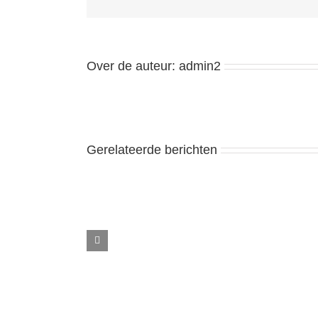
Over de auteur:
admin2
Gerelateerde berichten
Te
huur
hoekwoning
in
Hilvarenbeek