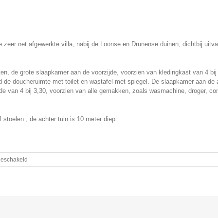
e zeer net afgewerkte villa, nabij de Loonse en Drunense duinen, dichtbij uitv
en, de grote slaapkamer aan de voorzijde, voorzien van kledingkast van 4 bi
nd de doucheruimte met toilet en wastafel met spiegel. De slaapkamer aan de a
jde van 4 bij 3,30, voorzien van alle gemakken, zoals wasmachine, droger, c
stoelen , de achter tuin is 10 meter diep.
voor
geschakeld
Villa
in
Waalwijk
!