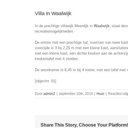
Villa in Waalwijk
In de prachtige villawijk Meerdijk in
Waalwijk
, staat dez
recreatiemogelijkheden.
De entree met een prachtige hal, voorzien van twee kast
voorzijde is 3 bij 2,25 m met een kleine kast, aansluite
met een kleine kast, een dichte keuken aan de achterzi
keukentafel met 4 stoelen.
De woonkamer is 6,45 m bij 4 meter, met een tafel met 4 
[objectnr. 91]
Door
admin2
|
september 10th, 2010
|
Huur
|
Reacties uit
Share This Story, Choose Your Platform