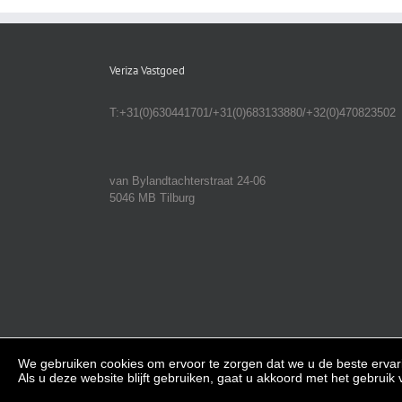
Veriza Vastgoed
T:+31(0)630441701/+31(0)683133880/+32(0)470823502
van Bylandtachterstraat 24-06
5046 MB Tilburg
We gebruiken cookies om ervoor te zorgen dat we u de beste ervar
Copyright 2018 Veriza Vastgoed | Alle rechten voorbehouden
Als u deze website blijft gebruiken, gaat u akkoord met het gebruik 