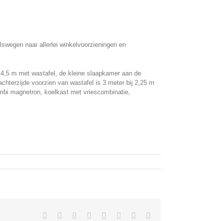
alswegen naar allerlei winkelvoorzieningen en
j 4,5 m met wastafel, de kleine slaapkamer aan de
chterzijde voorzien van wastafel is 3 meter bij 2,25 m
ombi magnetron, koelkast met vriescombinatie,
Facebook
X
Reddit
LinkedIn
Tumblr
Pinterest
Vk
E-