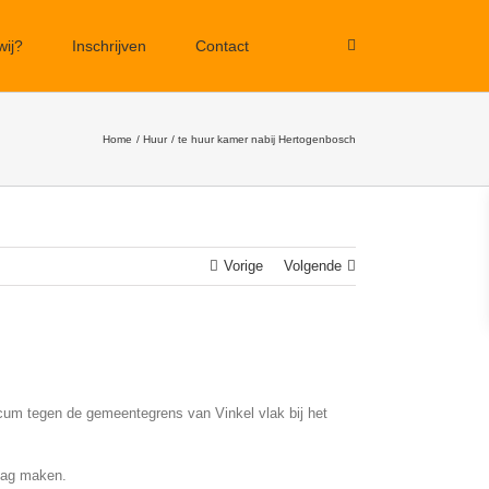
wij?
Inschrijven
Contact
Home
Huur
te huur kamer nabij Hertogenbosch
Vorige
Volgende
rlicum tegen de gemeentegrens van Vinkel vlak bij het
 mag maken.