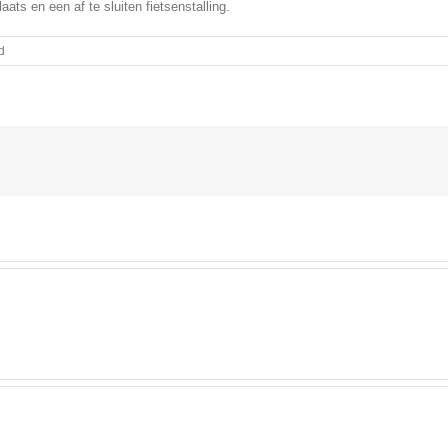
laats en een af te sluiten fietsenstalling.
voor
d
te
huur
kamer
nabij
Hertogenbosch
!