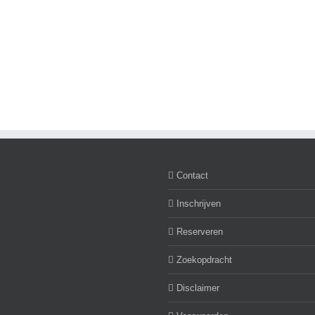
Huurwoning
Te
gemeente
huur
Waalwijk(Sprang-
appartement
Capelle)
Hertogenbosch
Contact
Inschrijven
Reserveren
Zoekopdracht
Disclaimer