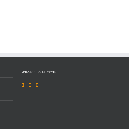
Te
te
huur
huur
tussenwoning
hoekwoning
in
Tilburg
Best
Veriza op Social media