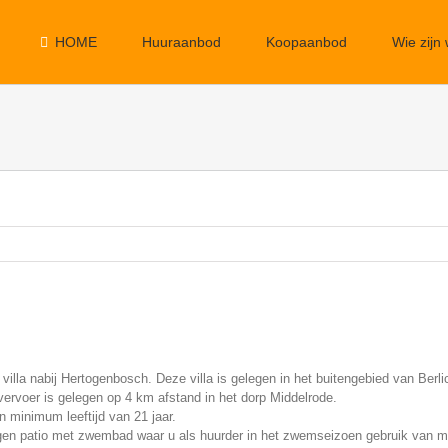
HOME
Huuraanbod
Koopaanbod
Wie zijn 
xe villa nabij Hertogenbosch. Deze villa is gelegen in het buitengebied van Be
ervoer is gelegen op 4 km afstand in het dorp Middelrode.
 minimum leeftijd van 21 jaar.
elegen patio met zwembad waar u als huurder in het zwemseizoen gebruik van