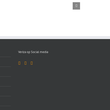
te
huur
huur
tussenwoning
hoekwoning
in
Tilburg
Best
Veriza op Social media