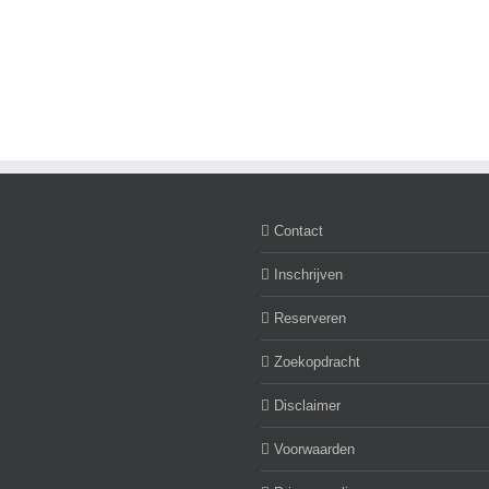
Huurwoning
Te
gemeente
huur
Waalwijk(Sprang-
appartement
Capelle)
Hertogenbosch
Contact
Inschrijven
Reserveren
Zoekopdracht
Disclaimer
Voorwaarden