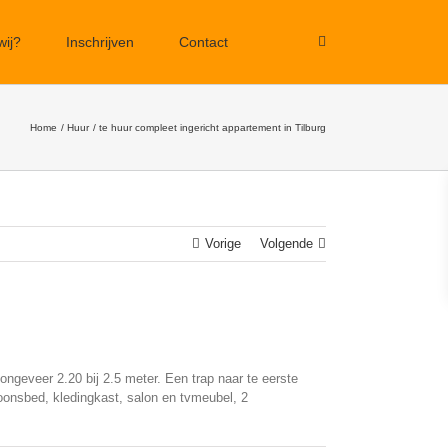
wij?
Inschrijven
Contact
Home
Huur
te huur compleet ingericht appartement in Tilburg
Vorige
Volgende
ongeveer 2.20 bij 2.5 meter. Een trap naar te eerste
soonsbed, kledingkast, salon en tvmeubel, 2