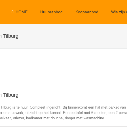
HOME
Huuraanbod
Koopaanbod
Wie zijn 
n Tilburg
n Tilburg
ilburg is te huur. Compleet ingericht. Bij binnenkomt een hal met parket van 
er en stucwerk, uitzicht op het kanaal. Een eettafel met 6 stoelen, een 2 per
oelkast, vriezer, badkamer met douche, droger met wasmachine.