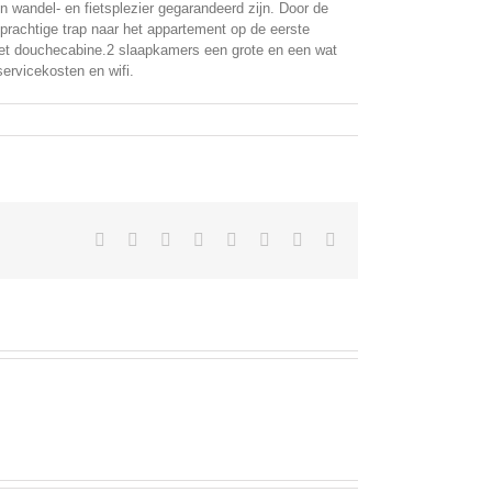
 wandel- en fietsplezier gegarandeerd zijn. Door de
prachtige trap naar het appartement op de eerste
et douchecabine.2 slaapkamers een grote en een wat
ervicekosten en wifi.
Facebook
X
Reddit
LinkedIn
Tumblr
Pinterest
Vk
E-
mail