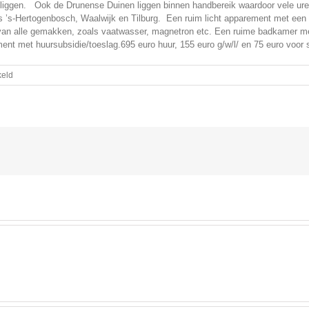
 liggen. Ook de Drunense Duinen liggen binnen handbereik waardoor vele uren
ls ’s-Hertogenbosch, Waalwijk en Tilburg. Een ruim licht apparement met een 
 van alle gemakken, zoals vaatwasser, magnetron etc. Een ruime badkamer m
ent met huursubsidie/toeslag.695 euro huur, 155 euro g/w/l/ en 75 euro voor s
voor
keld
Te
huur
appartement
centrum
Waalwijk
!