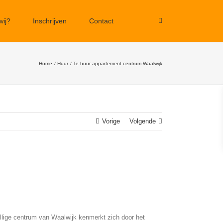
wij?
Inschrijven
Contact
Home
Huur
Te huur appartement centrum Waalwijk
Vorige
Volgende
ellige centrum van Waalwijk kenmerkt zich door het