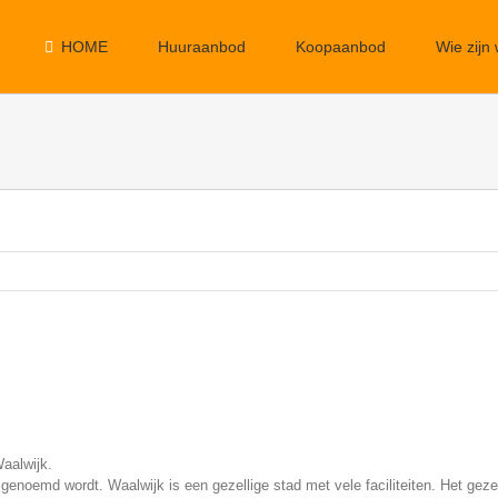
HOME
Huuraanbod
Koopaanbod
Wie zijn 
aalwijk.
 genoemd wordt. Waalwijk is een gezellige stad met vele faciliteiten. Het gez