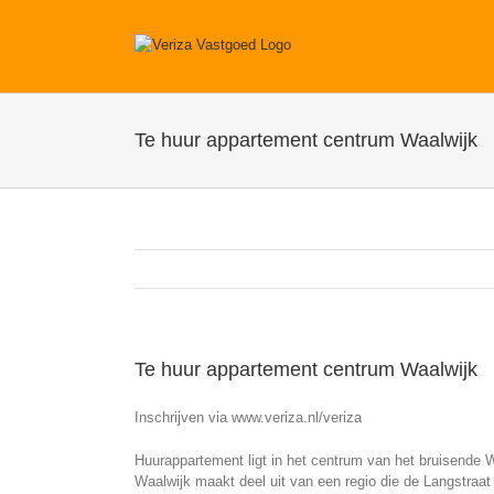
Ga
naar
inhoud
Te huur appartement centrum Waalwijk
Te huur appartement centrum Waalwijk
Inschrijven via www.veriza.nl/veriza
Huurappartement ligt in het centrum van het bruisende W
Waalwijk maakt deel uit van een regio die de Langstraat