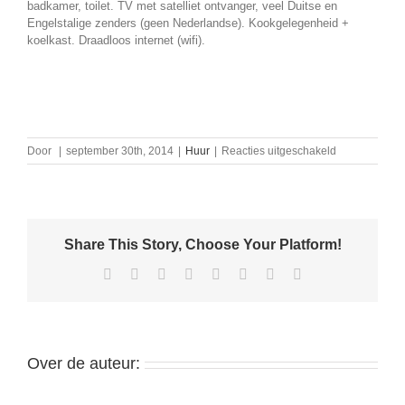
badkamer, toilet. TV met satelliet ontvanger, veel Duitse en
Engelstalige zenders (geen Nederlandse). Kookgelegenheid +
koelkast. Draadloos internet (wifi).
voor
Door
|
september 30th, 2014
|
Huur
|
Reacties uitgeschakeld
Huurwoning
nabij
Tiel
Share This Story, Choose Your Platform!
Facebook
X
Reddit
LinkedIn
Tumblr
Pinterest
Vk
E-
mail
Over de auteur: