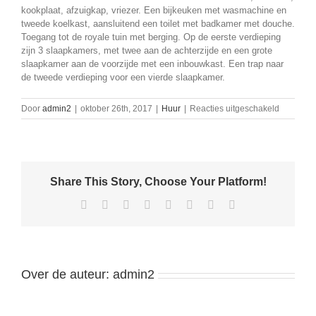
kookplaat, afzuigkap, vriezer. Een bijkeuken met wasmachine en
tweede koelkast, aansluitend een toilet met badkamer met douche.
Toegang tot de royale tuin met berging. Op de eerste verdieping
zijn 3 slaapkamers, met twee aan de achterzijde en een grote
slaapkamer aan de voorzijde met een inbouwkast. Een trap naar
de tweede verdieping voor een vierde slaapkamer.
voor
Door
admin2
|
oktober 26th, 2017
|
Huur
|
Reacties uitgeschakeld
Huurwon
in
Sprang-
Capelle
(gemeent
Share This Story, Choose Your Platform!
Waalwijk)
Facebook
X
Reddit
LinkedIn
Tumblr
Pinterest
Vk
E-
mail
Over de auteur:
admin2