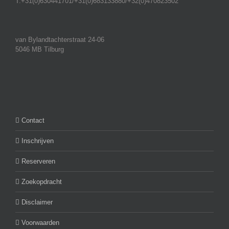
T:+31(0)630441701/+31(0)683133880/+32(0)470823502
van Bylandtachterstraat 24-06
5046 MB Tilburg
Contact
Inschrijven
Reserveren
Zoekopdracht
Disclaimer
Voorwaarden