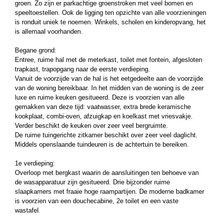
groen. Zo zijn er parkachtige groenstroken met veel bomen en
speeltoestellen. Ook de ligging ten opzichte van alle voorzieningen
is ronduit uniek te noemen. Winkels, scholen en kinderopvang, het
is allemaal voorhanden.
Begane grond:
Entree, ruime hal met de meterkast, toilet met fontein, afgesloten
trapkast, trapopgang naar de eerste verdieping.
Vanuit de voorzijde van de hal is het eetgedeelte aan de voorzijde
van de woning bereikbaar. In het midden van de woning is de zeer
luxe en ruime keuken gesitueerd. Deze is voorzien van alle
gemakken van deze tijd: vaatwasser, extra brede keramische
kookplaat, combi-oven, afzuigkap en koelkast met vriesvakje.
Verder beschikt de keuken over zeer veel bergruimte.
De ruime tuingerichte zitkamer beschikt over zeer veel daglicht.
Middels openslaande tuindeuren is de achtertuin te bereiken.
1e verdieping:
Overloop met bergkast waarin de aansluitingen ten behoeve van
de wasapparatuur zijn gesitueerd. Drie bijzonder ruime
slaapkamers met fraaie hoge raampartijen. De moderne badkamer
is voorzien van een douchecabine, 2e toilet en een vaste
wastafel.