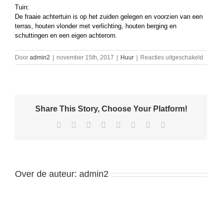
Tuin:
De fraaie achtertuin is op het zuiden gelegen en voorzien van een
terras, houten vlonder met verlichting, houten berging en
schuttingen en een eigen achterom.
voor
Door
admin2
|
november 15th, 2017
|
Huur
|
Reacties uitgeschakeld
Huurw
in
de
Reesh
in
Share This Story, Choose Your Platform!
Tilburg
Facebook
X
Reddit
LinkedIn
Tumblr
Pinterest
Vk
E-
mail
Over de auteur:
admin2