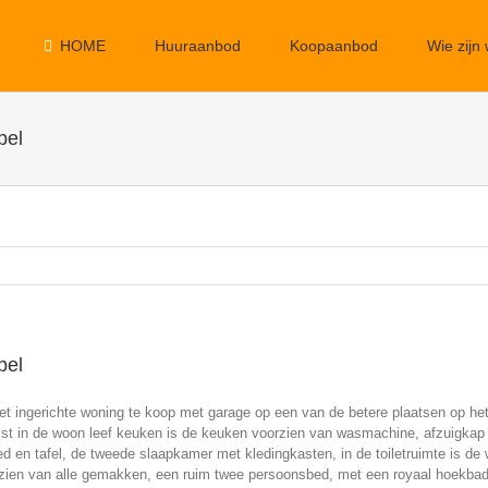
HOME
Huuraanbod
Koopaanbod
Wie zijn 
pel
pel
eet ingerichte woning te koop met garage op een van de betere plaatsen op h
st in de woon leef keuken is de keuken voorzien van wasmachine, afzuigkap ko
d en tafel, de tweede slaapkamer met kledingkasten, in de toiletruimte is 
ien van alle gemakken, een ruim twee persoonsbed, met een royaal hoekbad m