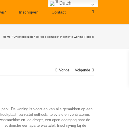
Dutch
Dutch
wij?
Inschrijven
Contact
Home
Uncategorized
Te koop compleet ingerichte woning Poppel
Vorige
Volgende
et park. De woning is voorzien van alle gemakken op een
okplaat, bankstel eethoek, televisie en ventilatoren.
de wasmachine en de droger, een open doorgang naar de
et douche een aparte wastafel. Inschrijving bij de