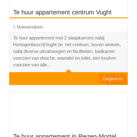
Te huur appartement centrum Vught
Moleneindplein
Te huur appartement met 2 slaapkamers nabij
Hertogenbosch(Vught )in het centrum, boven winkels,
nabij diverse uitvalswegen en faciliteiten, badkamer
Hertogenbosch/Vught m2
voorzien van douche, wastafel en toilet, een keuken
voorzien van alle…
Gegevens
Te huur appartement in Biezen-Mortel