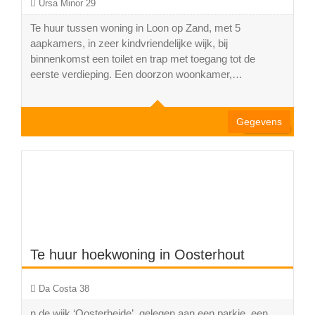
Ursa Minor 29
Te huur tussen woning in Loon op Zand, met 5
aapkamers, in zeer kindvriendelijke wijk, bij
binnenkomst een toilet en trap met toegang tot de
4
eerste verdieping. Een doorzon woonkamer,…
1
Gegevens
Te huur hoekwoning in Oosterhout
Da Costa 38
n de wijk ‘Oosterheide’, gelegen aan een parkje, een