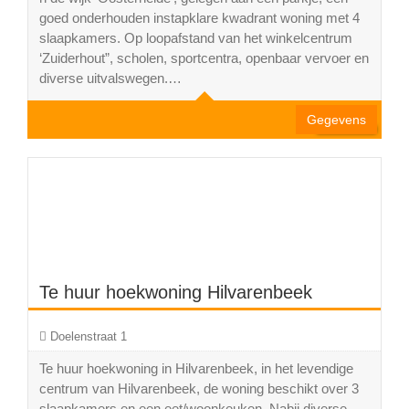
goed onderhouden instapklare kwadrant woning met 4
slaapkamers. Op loopafstand van het winkelcentrum
4
‘Zuiderhout”, scholen, sportcentra, openbaar vervoer en
1
diverse uitvalswegen.…
Gegevens
Te huur hoekwoning Hilvarenbeek
Doelenstraat 1
Te huur hoekwoning in Hilvarenbeek, in het levendige
centrum van Hilvarenbeek, de woning beschikt over 3
slaapkamers en een eet/woonkeuken. Nabij diverse