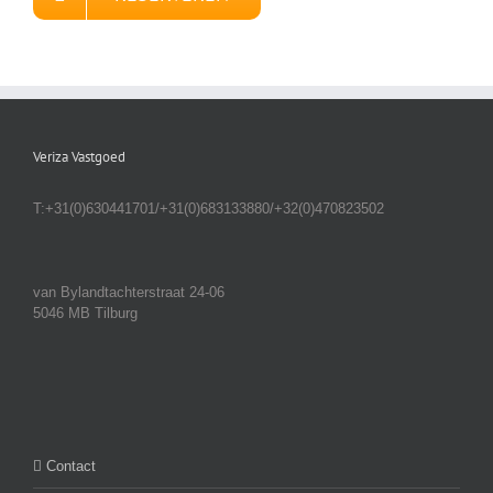
Veriza Vastgoed
T:+31(0)630441701/+31(0)683133880/+32(0)470823502
van Bylandtachterstraat 24-06
5046 MB Tilburg
Contact